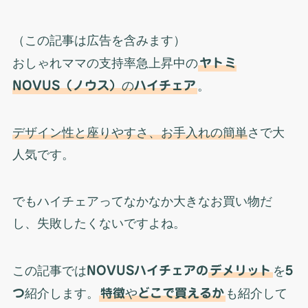
（この記事は広告を含みます）
おしゃれママの支持率急上昇中の
ヤトミ
NOVUS（ノウス）
の
ハイチェア
。
デザイン性と座りやすさ、お手入れの簡単
さで大
人気です。
でもハイチェアってなかなか大きなお買い物だ
し、失敗したくないですよね。
この記事では
NOVUSハイチェアの
デメリット
を
5
つ
紹介します。
特徴
や
どこで買えるか
も紹介して