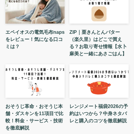
エペイオスの電気毛布naps
ZIP｜栗きんとんバター
をレビュー！気になる口コ
（楽久里）はどこで買え
ミは？
る？お取り寄せ情報【水卜
麻美と一緒にあさごはん】
おそうじ革命・おそうじ本
レンジメート福袋2026の予
舗・ダスキンを11項目で比
約はいつから？中身ネタバ
較！料金・サービス・技術
レと購入のコツを徹底解説
を徹底解説