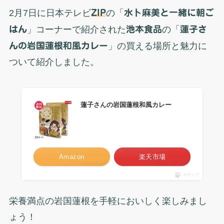
2月7日に日本テレビ
ZIP
の「
水卜麻美と一緒に朝ご
はん
」コーナーで紹介された
池本食品
の「
蓮子さ
んの岩国蓮根和風カレー
」の買える場所と魅力に
ついて紹介しました。
蓮子さんの岩国蓮根和風カレー
Amazon
楽天市場
ポチップ
栄養満点の岩国蓮根を手軽においしく楽しみまし
ょう！