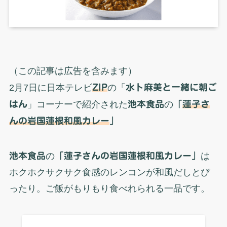
（この記事は広告を含みます）
2月7日に日本テレビ
ZIP
の「
水卜麻美と一緒に朝ご
はん
」コーナーで紹介された
池本食品
の
「
蓮子さ
んの岩国蓮根和風カレー
」
池本食品
の
「蓮子さんの岩国蓮根和風カレー」
は
ホクホクサクサク食感のレンコンが和風だしとぴ
ったり。ご飯がもりもり食べれられる一品です。