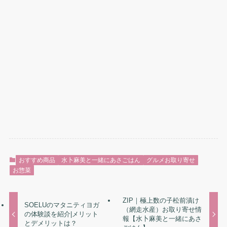
おすすめ商品
水卜麻美と一緒にあさごはん
グルメお取り寄せ
お惣菜
ZIP｜極上数の子松前漬け
SOELUのマタニティヨガ
（網走水産）お取り寄せ情
の体験談を紹介|メリット
報【水卜麻美と一緒にあさ
とデメリットは？