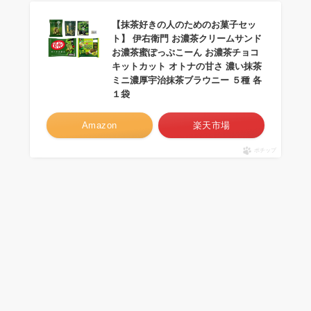
【抹茶好きの人のためのお菓子セッ
ト】 伊右衛門 お濃茶クリームサンド
お濃茶蜜ぽっぷこーん お濃茶チョコ
キットカット オトナの甘さ 濃い抹茶
ミニ濃厚宇治抹茶ブラウニー ５種 各
１袋
Amazon
楽天市場
ポチップ